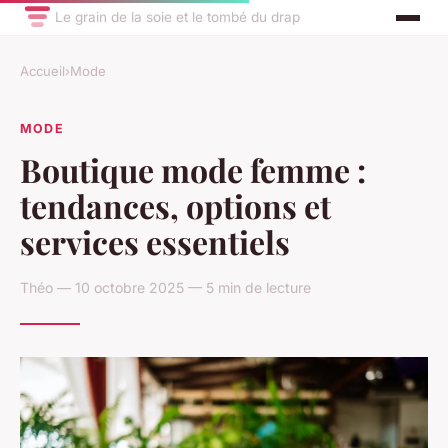
Le grain de la soie et le tombé du drap
Accueil
›
Mode
MODE
Boutique mode femme :
tendances, options et
services essentiels
Théo — 10 octobre 2025 — 5 min de lecture