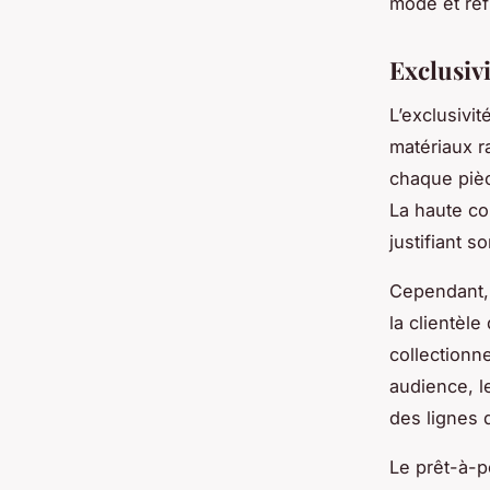
mode et refl
Exclusivi
L’exclusivit
matériaux r
chaque pièc
La haute co
justifiant s
Cependant, c
la clientèl
collectionn
audience, l
des lignes 
Le prêt-à-p