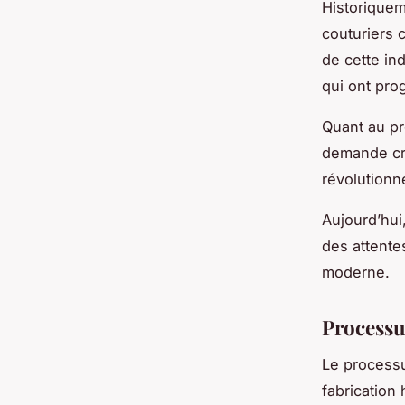
Historiquem
couturiers
de cette in
qui ont pro
Quant au pr
demande cro
révolutionn
Aujourd’hui
des attentes
moderne.
Processus
Le processu
fabrication