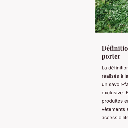
Définitio
porter
La définiti
réalisés à 
un savoir-fa
exclusive. E
produites e
vêtements s
accessibilit