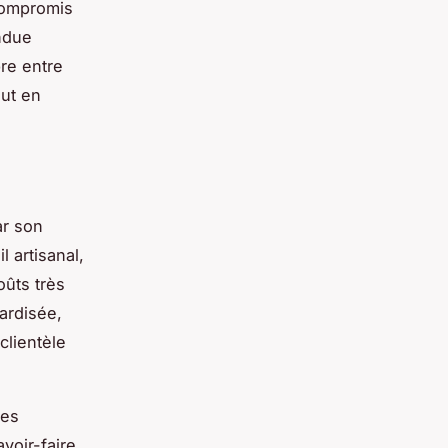
 compromis
endue
bre entre
out en
ar son
l artisanal,
oûts très
ardisée,
clientèle
les
voir-faire