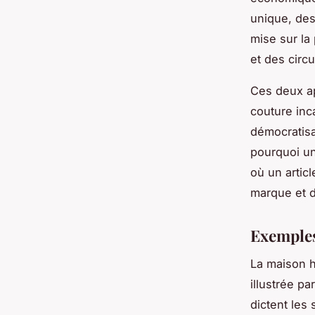
unique, des 
mise sur la
et des circu
Ces deux ap
couture inca
démocratis
pourquoi un
où un artic
marque et de
Exemples
La maison ha
illustrée p
dictent les