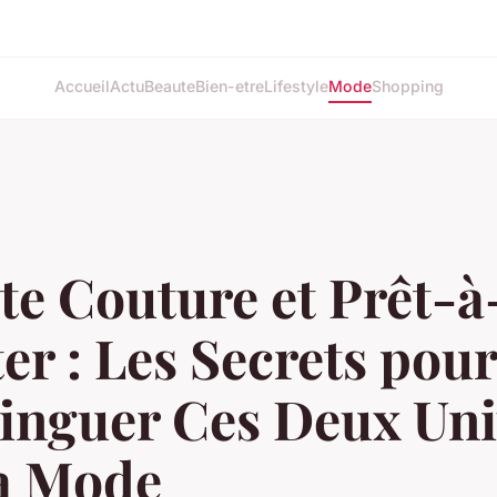
Accueil
Actu
Beaute
Bien-etre
Lifestyle
Mode
Shopping
e Couture et Prêt-à
er : Les Secrets pour
tinguer Ces Deux Uni
la Mode