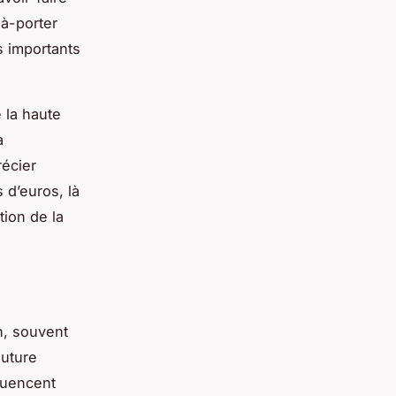
-à-porter
s importants
 la haute
a
écier
 d’euros, là
tion de la
on, souvent
outure
luencent