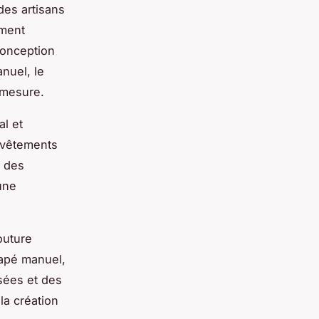
des artisans
ement
conception
nuel, le
 mesure.
al et
s vêtements
r des
une
outure
rapé manuel,
sées et des
la création