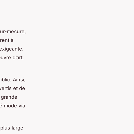
 sur-mesure,
rent à
exigeante.
uvre d’art,
blic. Ainsi,
ertis et de
s grande
té mode via
plus large