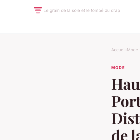
Le grain de la soie et le tombé du drap
Accueil
›
Mode
MODE
Haut
Port
Dis
de 