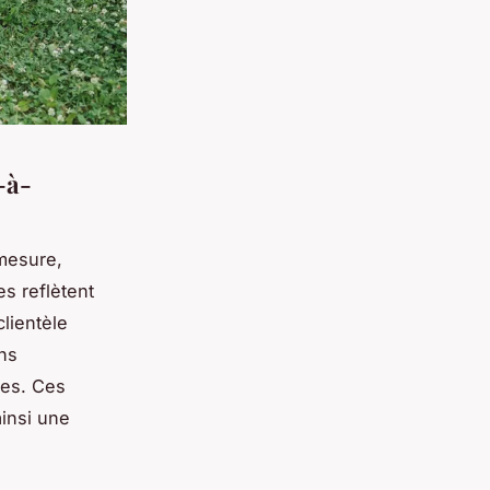
-à-
 mesure,
s reflètent
clientèle
ons
ues. Ces
ainsi une