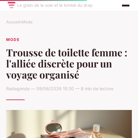
Le grain de la soie et le tombé du drap
Accueil
›
Mode
MODE
Trousse de toilette femme :
l'alliée discrète pour un
voyage organisé
Radegonda — 09/06/2026 15:30 — 8 min de lecture