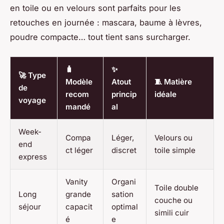
en toile ou en velours sont parfaits pour les
retouches en journée : mascara, baume à lèvres,
poudre compacte… tout tient sans surcharger.
🧳
✨
🚀 Type
Modèle
Atout
🧵 Matière
de
recom
princip
idéale
voyage
mandé
al
Week-
Compa
Léger,
Velours ou
end
ct léger
discret
toile simple
express
Vanity
Organi
Toile double
Long
grande
sation
couche ou
séjour
capacit
optimal
simili cuir
é
e