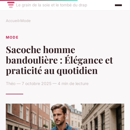
Le grain de la soie et le tombé du drap
Accueil
›
Mode
MODE
Sacoche homme
bandoulière : Élégance et
praticité au quotidien
Théo — 7 octobre 2025 — 4 min de lecture