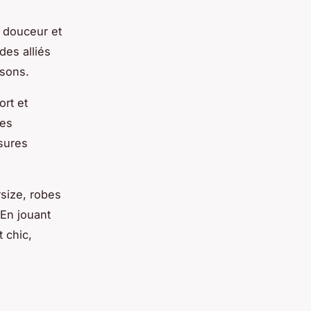
t douceur et
des alliés
isons.
ort et
les
sures
size, robes
 En jouant
t chic,