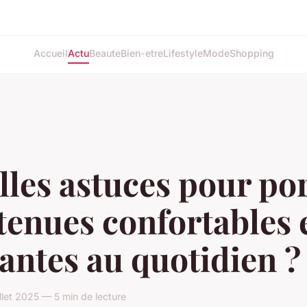
Accueil
Actu
Beaute
Bien-etre
Lifestyle
Mode
Shopping
les astuces pour po
tenues confortables 
antes au quotidien ?
llet 2025 — 5 min de lecture