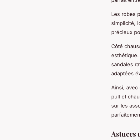
Les robes p
simplicité, 
précieux po
Côté chauss
esthétique.
sandales ra
adaptées év
Ainsi, avec
pull et cha
sur les asso
parfaitemen
Astuces 