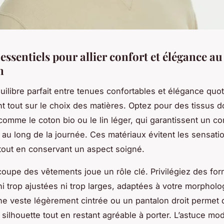
essentiels pour allier confort et élégance au
n
quilibre parfait entre tenues confortables et élégance quo
t tout sur le choix des matières. Optez pour des tissus d
comme le coton bio ou le lin léger, qui garantissent un co
t au long de la journée. Ces matériaux évitent les sensati
 tout en conservant un aspect soigné.
 coupe des vêtements joue un rôle clé. Privilégiez des fo
ni trop ajustées ni trop larges, adaptées à votre morpholo
e veste légèrement cintrée ou un pantalon droit permet 
 silhouette tout en restant agréable à porter. L’astuce mo