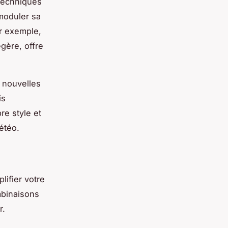
 techniques
moduler sa
ar exemple,
égère, offre
s nouvelles
is
re style et
étéo.
lifier votre
mbinaisons
r.