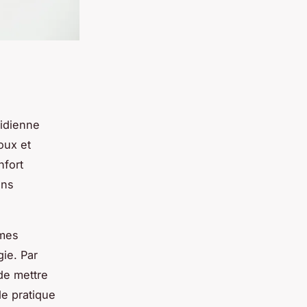
tidienne
oux et
nfort
ons
rmes
gie. Par
de mettre
de pratique