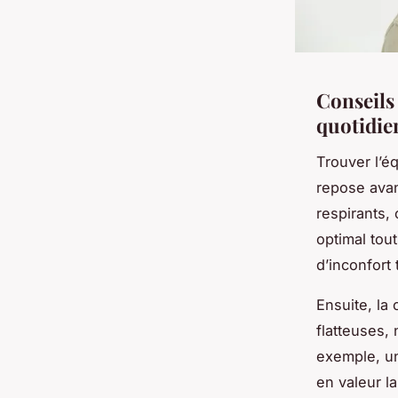
Conseils 
quotidie
Trouver l’é
repose avan
respirants, 
optimal tou
d’inconfort
Ensuite, la
flatteuses, 
exemple, un
en valeur la