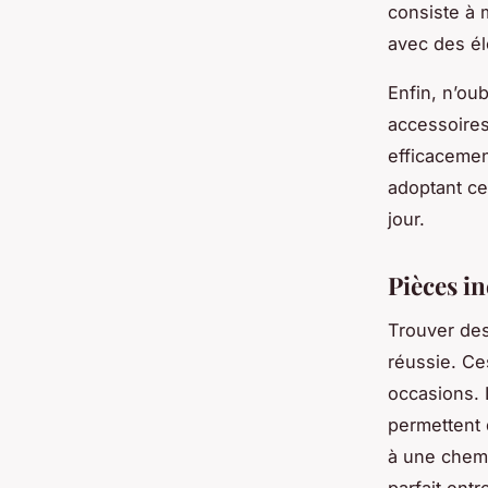
consiste à 
avec des él
Enfin, n’ou
accessoires
efficacement
adoptant ce
jour.
Pièces i
Trouver des
réussie. Ces
occasions. 
permettent 
à une chemi
parfait entr