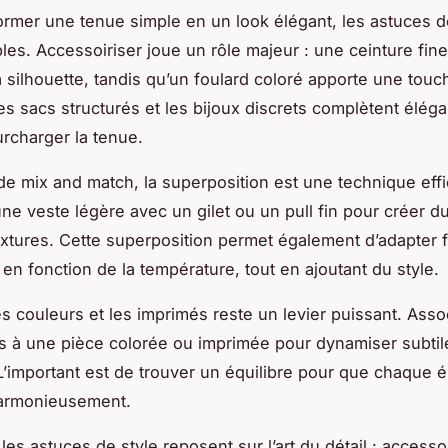
ormer une tenue simple en un look élégant, les astuces d
les. Accessoiriser joue un rôle majeur : une ceinture fin
la silhouette, tandis qu’un foulard coloré apporte une tou
Les sacs structurés et les bijoux discrets complètent élé
urcharger la tenue.
de mix and match, la superposition est une technique eff
e veste légère avec un gilet ou un pull fin pour créer du 
textures. Cette superposition permet également d’adapter 
 en fonction de la température, tout en ajoutant du style.
es couleurs et les imprimés reste un levier puissant. Ass
s à une pièce colorée ou imprimée pour dynamiser subtil
 L’important est de trouver un équilibre pour que chaque 
armonieusement.
les astuces de style reposent sur l’art du détail : access