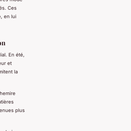
tés. Ces
, en lui
on
al. En été,
eur et
mitent la
chemire
atières
tenues plus