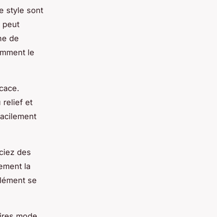
e style sont
e peut
che de
gamment le
icace.
relief et
facilement
ociez des
ement la
élément se
oires mode