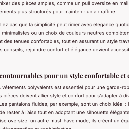
mixer des pièces amples, comme un pull oversize en mail
éments plus structurés pour maintenir un air raffiné.
bliez pas que la simplicité peut rimer avec élégance quot
 minimalistes ou un choix de couleurs neutres complèten
 des tenues confortables, tout en assurant un style travai
s conseils, rejoindre confort et élégance devient access
ncontournables pour un style confortable et 
 vêtements polyvalents est essentiel pour une garde-ro
 pièces doivent allier style et confort pour s’adapter à d
Les pantalons fluides, par exemple, sont un choix idéal : i
de rester à l’aise tout en adoptant une silhouette élégant
se oversize, un autre must-have mode, ils créent un équi
e décontraction et sophistication.