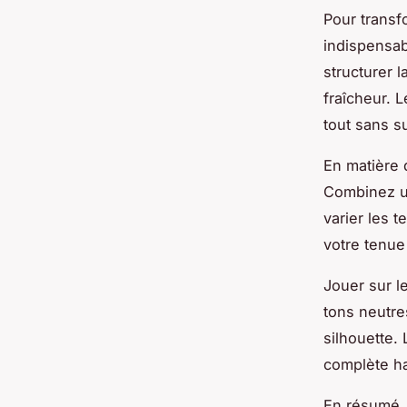
Pour transf
indispensab
structurer 
fraîcheur. 
tout sans s
En matière 
Combinez un
varier les 
votre tenue
Jouer sur l
tons neutre
silhouette.
complète h
En résumé, 