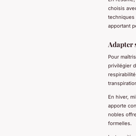
choisis ave
techniques 
apportant pe
Adapter s
Pour maîtri
privilégier 
respirabilit
transpirati
En hiver, m
apporte conf
nobles offr
formelles.