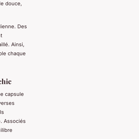
le douce,
idienne. Des
t
llé. Ainsi,
ible chaque
chic
be capsule
iverses
ls
e. Associés
libre