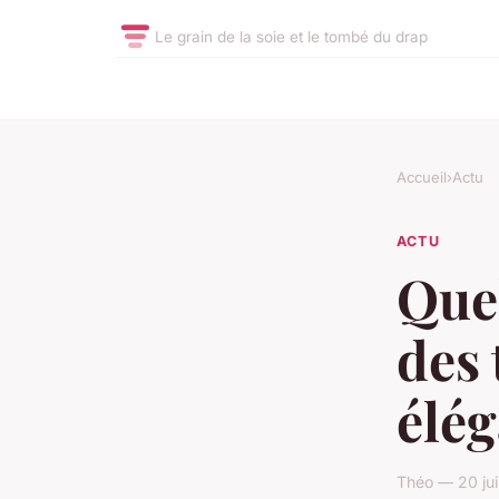
Le grain de la soie et le tombé du drap
Accueil
›
Actu
ACTU
Quel
des 
élég
Théo — 20 jui