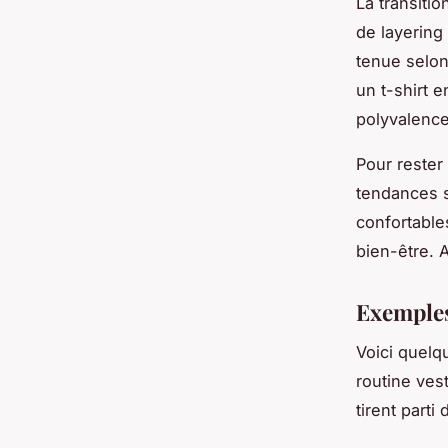
La transiti
de layering
tenue selon
un t-shirt 
polyvalence
Pour rester 
tendances s
confortables
bien-être. A
Exemples
Voici quelqu
routine ves
tirent parti