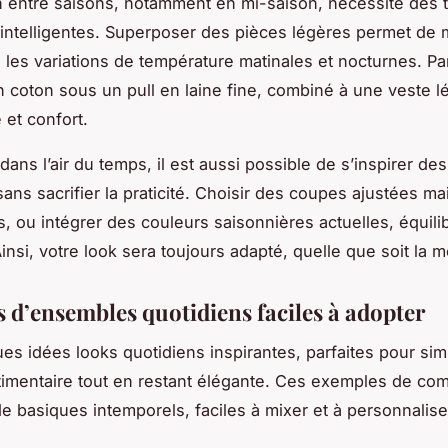
on entre saisons, notamment en mi-saison, nécessite des
 intelligentes. Superposer des pièces légères permet de 
 les variations de température matinales et nocturnes. P
en coton sous un pull en laine fine, combiné à une veste l
 et confort.
dans l’air du temps, il est aussi possible de s’inspirer de
ans sacrifier la praticité. Choisir des coupes ajustées ma
, ou intégrer des couleurs saisonnières actuelles, équilib
insi, votre look sera toujours adapté, quelle que soit la m
 d’ensembles quotidiens faciles à adopter
es idées looks quotidiens inspirantes, parfaites pour simp
timentaire tout en restant élégante. Ces exemples de co
 de basiques intemporels, faciles à mixer et à personnalise