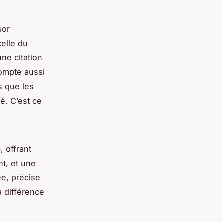
sor
celle du
ne citation
compte aussi
s que les
é. C’est ce
o
, offrant
nt, et une
ée, précise
a différence