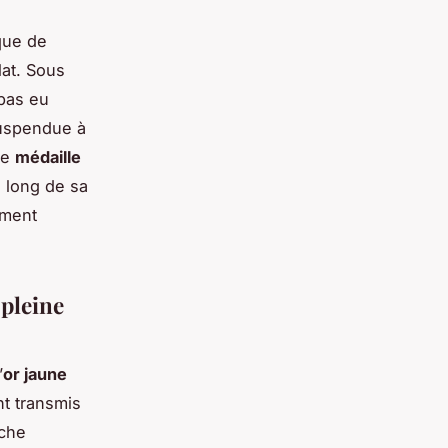
sque de
lat. Sous
 pas eu
suspendue à
ne
médaille
u long de sa
mment
 pleine
’
or jaune
nt transmis
uche