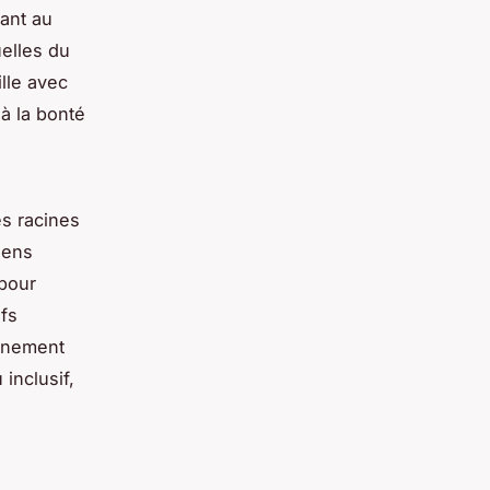
uant au
uelles du
lle avec
 à la bonté
es racines
iens
 pour
ifs
vénement
inclusif,