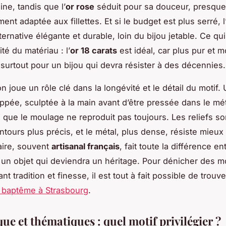
ne, tandis que l’
or rose
séduit pour sa douceur, presque
ment adaptée aux fillettes. Et si le budget est plus serré, l
ternative élégante et durable, loin du bijou jetable. Ce qu
ité du matériau : l’
or 18 carats
est idéal, car plus pur et m
, surtout pour un bijou qui devra résister à des décennies.
on joue un rôle clé dans la longévité et le détail du motif.
appée, sculptée à la main avant d’être pressée dans le mét
 que le moulage ne reproduit pas toujours. Les reliefs so
ontours plus précis, et le métal, plus dense, résiste mieu
aire, souvent
artisanal français
, fait toute la différence en
t un objet qui deviendra un héritage. Pour dénicher des 
ant tradition et finesse, il est tout à fait possible de trouv
 baptême à Strasbourg
.
e et thématiques : quel motif privilégier ?