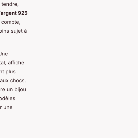
 tendre,
’
argent 925
i compte,
oins sujet à
 Une
al, affiche
nt plus
x aux chocs.
tre un bijou
modèles
er une