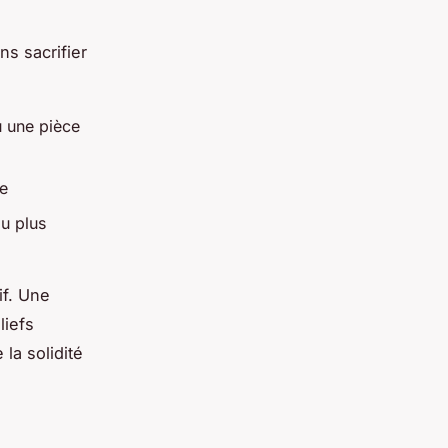
s sacrifier
u une pièce
le
u plus
if. Une
liefs
la solidité