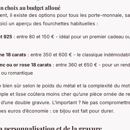
n choix au budget alloué
t, il existe des options pour tous les porte-monnaie, san
Voici un aperçu des fourchettes habituelles :
t 925
: entre 80 et 150 € - idéal pour un premier cadeau o
ne 18 carats
: entre 350 et 600 € - le classique indémodab
nc ou or rose 18 carats
: entre 360 et 650 € - pour un rend
 ou romantique
e bien sûr selon le poids du métal et la complexité du mot
mple et lisse coûtera moins cher qu’une pièce ornée de re
u d’une double gravure. L’important ? Ne pas compromettre 
es euros d’économie : ce bijou est fait pour durer.
la personnalisation et de la gravure