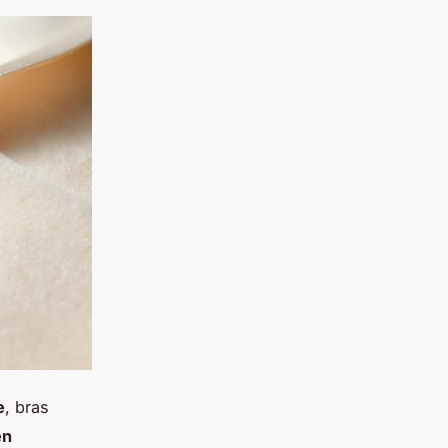
e
, bras
en