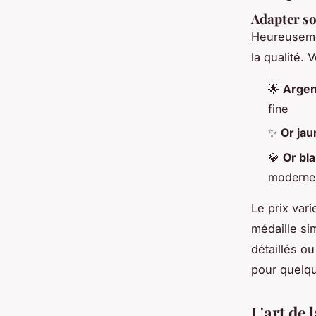
Adapter so
Heureusemen
la qualité. 
🌟
Argen
fine
✨
Or jau
💎
Or bla
moderne
Le prix vari
médaille si
détaillés o
pour quelqu
L'art de 