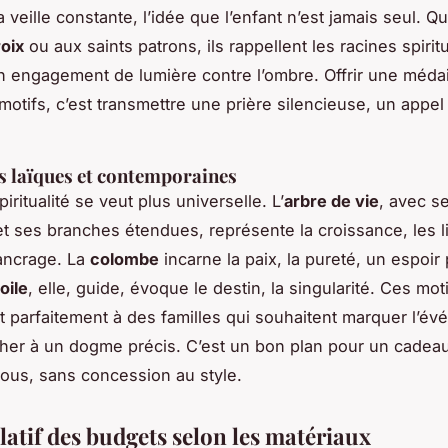
 veille constante, l’idée que l’enfant n’est jamais seul. Q
roix
ou aux saints patrons, ils rappellent les racines spirit
 engagement de lumière contre l’ombre. Offrir une médai
motifs, c’est transmettre une prière silencieuse, un appel
s laïques et contemporaines
spiritualité se veut plus universelle. L’
arbre de vie
, avec s
t ses branches étendues, représente la croissance, les l
’ancrage. La
colombe
incarne la paix, la pureté, un espoir
oile
, elle, guide, évoque le destin, la singularité. Ces mot
 parfaitement à des familles qui souhaitent marquer l’é
cher à un dogme précis. C’est un bon plan pour un cadeau 
 tous, sans concession au style.
latif des budgets selon les matériaux