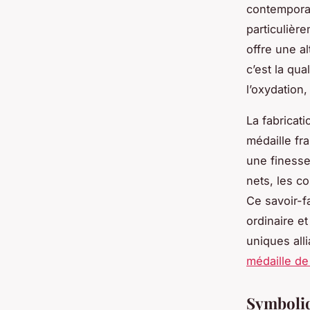
contemporai
particulière
offre une al
c’est la qual
l’oxydation
La fabricati
médaille fr
une finesse
nets, les c
Ce savoir-f
ordinaire e
uniques alli
médaille de
Symboliqu