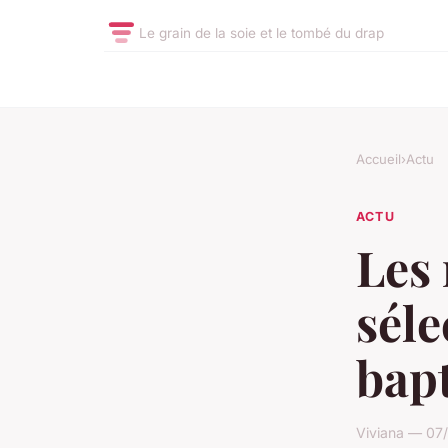
Le grain de la soie et le tombé du drap
Accueil
›
Actu
ACTU
Les 
séle
bap
Viviana — 07/