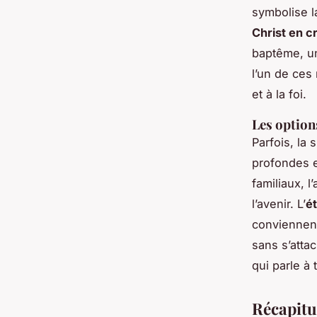
symbolise la
Christ en c
baptême, un
l’un de ces 
et à la foi.
Les option
Parfois, la 
profondes e
familiaux, l
l’avenir. L’
ét
conviennent
sans s’atta
qui parle à
Récapitu