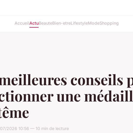
Accueil
Actu
Beaute
Bien-etre
Lifestyle
Mode
Shopping
meilleures conseils 
ctionner une médaill
tême
07/2026 10:56 — 10 min de lecture